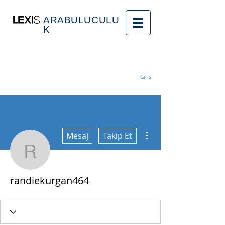
ARABULUCULU
K
Giriş
Diğer Eylemler
Mesaj
Takip Et
randiekurgan464
randiekurgan464