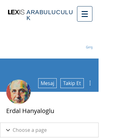
ARABULUCULU
K
Giriş
Diğer Eylemler
Mesaj
Takip Et
Erdal Hanyaloglu