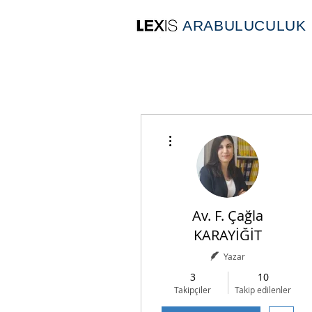
ARABULUCULUK
Diğer Eylemler
Av. F. Çağla
KARAYİĞİT
Yazar
3
10
Takipçiler
Takip edilenler