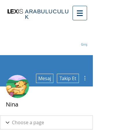
ARABULUCULU
K
Giriş
Diğer Eylemler
Mesaj
Takip Et
Nina