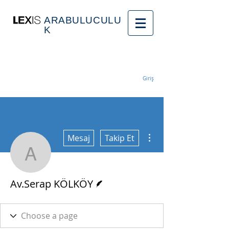
ARABULUCULU
K
Giriş
Diğer Eylemler
Mesaj
Takip Et
Av.Serap KÖLKÖY
Yazar
Av.Serap KÖLKÖY