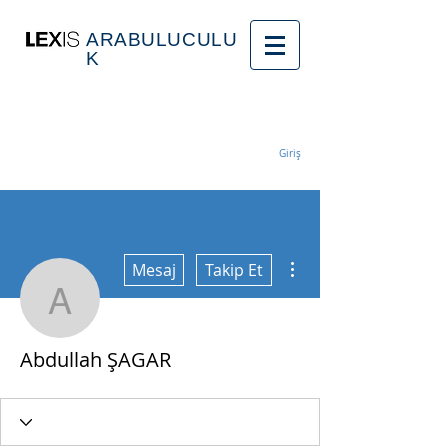
ARABULUCULU
K
Giriş
Diğer Eylemler
Mesaj
Takip Et
Abdullah ŞAGAR
Abdullah ŞAGAR